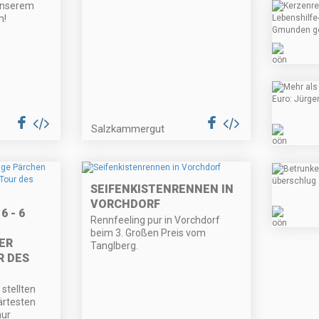
 unserem
n!
Salzkammergut
SEIFENKISTENRENNEN IN
VORCHDORF
 - 6
Rennfeeling pur in Vorchdorf
beim 3. Großen Preis vom
ER
Tanglberg.
R DES
stellten
ärtesten
nur