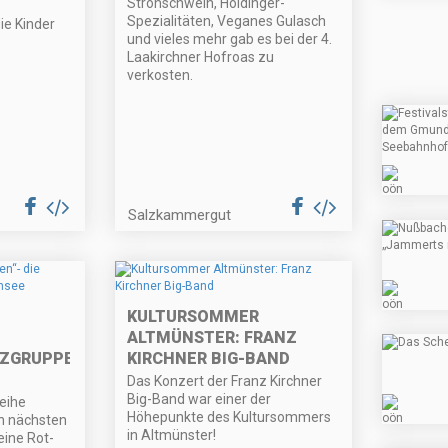
Strohschwein, Hoidinger-
Spezialitäten, Veganes Gulasch
ie Kinder
und vieles mehr gab es bei der 4.
Laakirchner Hofroas zu
verkosten.
Salzkammergut
KULTURSOMMER
ALTMÜNSTER: FRANZ
ZGRUPPE
KIRCHNER BIG-BAND
Das Konzert der Franz Kirchner
Big-Band war einer der
eihe
Höhepunkte des Kultursommers
en nächsten
in Altmünster!
ine Rot-