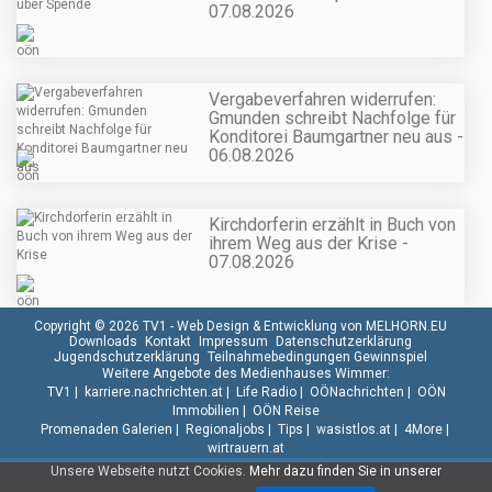
07.08.2026
Vergabeverfahren widerrufen:
Gmunden schreibt Nachfolge für
Konditorei Baumgartner neu aus -
06.08.2026
Kirchdorferin erzählt in Buch von
ihrem Weg aus der Krise -
07.08.2026
Copyright © 2026 TV1 -
Web Design & Entwicklung von MELHORN.EU
Downloads
Kontakt
Impressum
Datenschutzerklärung
Jugendschutzerklärung
Teilnahmebedingungen Gewinnspiel
Weitere Angebote des Medienhauses Wimmer:
TV1
|
karriere.nachrichten.at
|
Life Radio
|
OÖNachrichten
|
OÖN
Immobilien
|
OÖN Reise
Promenaden Galerien
|
Regionaljobs
|
Tips
|
wasistlos.at
|
4More
|
wirtrauern.at
Unsere Webseite nutzt Cookies.
Mehr dazu finden Sie in unserer