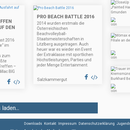
PRO BEACH BATTLE 2016
EFFEN
2014 wurden erstmals die
UF DEN
Österreichischen
Beachvolleyball-
Staatsmeisterschaften in
ust 2016
Litzlberg ausgetragen. Auch
e“ im
heuer war es wieder ein Event
der Extraklasse mit sportlichen
s zum
Höchstleistungen, Parties und
ößte
jeder Menge Entertainment.
Treffen –
illac BIG
Salzkammergut
laden...
Downloads
Kontakt
Impressum
Datenschutzerklärung
Jugends