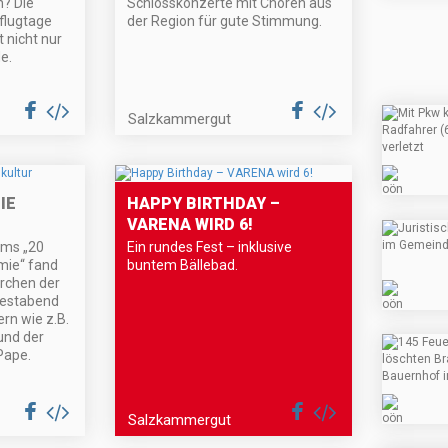
n? Die
Schlosskonzerte mit Chören aus
flugtage
der Region für gute Stimmung.
 nicht nur
e.
Salzkammergut
IE
HAPPY BIRTHDAY –
VARENA WIRD 6!
ums „20
Ein rundes Fest – inklusive
ie“ fand
buntem Bällebad.
irchen der
Festabend
ern wie z.B.
und der
Pape.
Salzkammergut