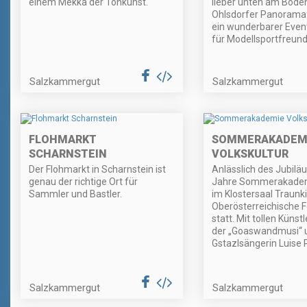
einem Mekka der Tonkunst.
lieber unten am Bode
Ohlsdorfer Panorama
ein wunderbarer Event
für Modellsportfreund
Salzkammergut
Salzkammergut
FLOHMARKT
SOMMERAKADEM
SCHARNSTEIN
VOLKSKULTUR
Der Flohmarkt in Scharnstein ist
Anlässlich des Jubilä
genau der richtige Ort für
Jahre Sommerakadem
Sammler und Bastler.
im Klostersaal Traunk
Oberösterreichische 
statt. Mit tollen Künstl
der „Goaswandmusi“ 
Gstazlsängerin Luise 
Salzkammergut
Salzkammergut