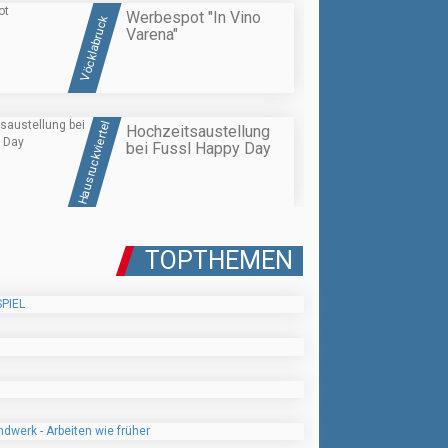
Werbespot "In Vino
Vöcklabruck
Varena"
Hausruckviertel
Hochzeitsaustellung
bei Fussl Happy Day
TOPTHEMEN