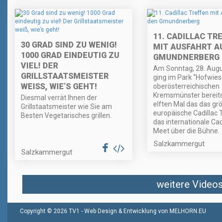
11. CADILLAC TR
30 GRAD SIND ZU WENIG!
MIT AUSFAHRT A
1000 GRAD EINDEUTIG ZU
GMUNDNERBERG
VIEL! DER
Am Sonntag, 28. Aug
GRILLSTAATSMEISTER
ging im Park “Hofwies
WEISS, WIE’S GEHT!
oberösterreichischen
Kremsmünster bereit
Diesmal verrät Ihnen der
elften Mal das das gr
Grillstaatsmeister wie Sie am
europäische Cadillac 
Besten Vegetarisches grillen.
das internationale Cad
Meet über die Bühne.
Salzkammergut
Salzkammergut
weitere Videos 
Copyright © 2026 TV1 -
Web Design & Entwicklung von MELHORN.EU