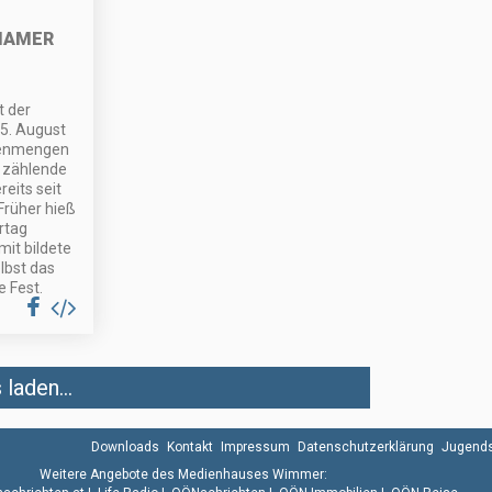
HAMER
t der
5. August
henmengen
r zählende
eits seit
Früher hieß
irtag
mit bildete
elbst das
 Fest.
laden...
Downloads
Kontakt
Impressum
Datenschutzerklärung
Jugends
Weitere Angebote des Medienhauses Wimmer: