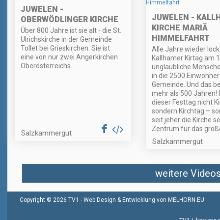
JUWELEN -
JUWELEN - KALL
OBERWÖDLINGER KIRCHE
KIRCHE MARIÄ
Über 800 Jahre ist sie alt - die St.
HIMMELFAHRT
Ulrichskirche in der Gemeinde
Tollet bei Grieskirchen. Sie ist
Alle Jahre wieder lock
eine von nur zwei Angerkirchen
Kallhamer Kirtag am 1
Oberösterreichs.
unglaubliche Mensc
in die 2500 Einwohne
Gemeinde. Und das ber
mehr als 500 Jahren! 
dieser Festtag nicht K
sondern Kirchtag – so
seit jeher die Kirche s
Zentrum für das große
Salzkammergut
Salzkammergut
weitere Videos 
Copyright © 2026 TV1 -
Web Design & Entwicklung von MELHORN.EU