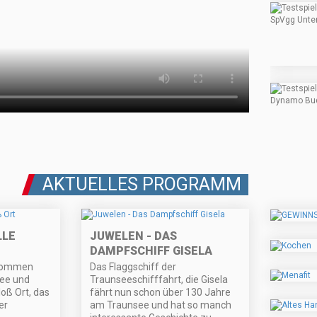
AKTUELLES PROGRAMM
LLE
JUWELEN - DAS
DAMPFSCHIFF GISELA
 kommen
Das Flaggschiff der
see und
Traunseeschifffahrt, die Gisela
oß Ort, das
fährt nun schon über 130 Jahre
er
am Traunsee und hat so manch