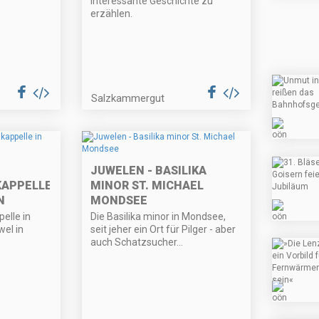
interessante Geschichte zu
erzählen.
Salzkammergut
JUWELEN - BASILIKA
APPELLE
MINOR ST. MICHAEL
N
MONDSEE
elle in
Die Basilika minor in Mondsee,
wel in
seit jeher ein Ort für Pilger - aber
auch Schatzsucher...