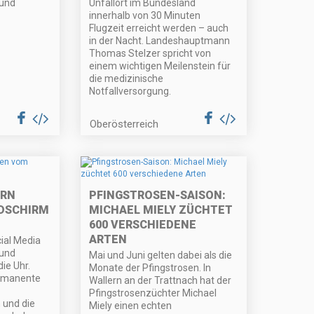
 und
Unfallort im Bundesland
innerhalb von 30 Minuten
Flugzeit erreicht werden – auch
in der Nacht. Landeshauptmann
Thomas Stelzer spricht von
einem wichtigen Meilenstein für
die medizinische
Notfallversorgung.
Oberösterreich
IRN
PFINGSTROSEN-SAISON:
DSCHIRM
MICHAEL MIELY ZÜCHTET
600 VERSCHIEDENE
ARTEN
ial Media
 und
Mai und Juni gelten dabei als die
ie Uhr.
Monate der Pfingstrosen. In
ermanente
Wallern an der Trattnach hat der
Pfingstrosenzüchter Michael
 und die
Miely einen echten