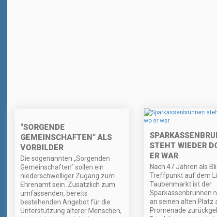
"SORGENDE
SPARKASSENBRU
GEMEINSCHAFTEN" ALS
STEHT WIEDER D
VORBILDER
ER WAR
Die sogenannten „Sorgenden
Nach 47 Jahren als Bl
Gemeinschaften“ sollen ein
Treffpunkt auf dem L
niederschwelliger Zugang zum
Taubenmarkt ist der
Ehrenamt sein. Zusätzlich zum
Sparkassenbrunnen n
umfassenden, bereits
an seinen alten Platz 
bestehenden Angebot für die
Promenade zurückgek
Unterstützung älterer Menschen,