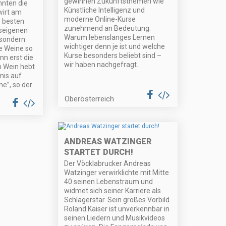
gewinnen Zukunftsthemen wie
nnten die
Künstliche Intelligenz und
wirt am
moderne Online-Kurse
e besten
zunehmend an Bedeutung.
seigenen
Warum lebenslanges Lernen
 sondern
wichtiger denn je ist und welche
e Weine so
Kurse besonders beliebt sind –
n erst die
wir haben nachgefragt.
m Wein hebt
nis auf
e”, so der
Oberösterreich
ANDREAS WATZINGER
STARTET DURCH!
Der Vöcklabrucker Andreas
Watzinger verwirklichte mit Mitte
40 seinen Lebenstraum und
widmet sich seiner Karriere als
Schlagerstar. Sein großes Vorbild
Roland Kaiser ist unverkennbar in
seinen Liedern und Musikvideos