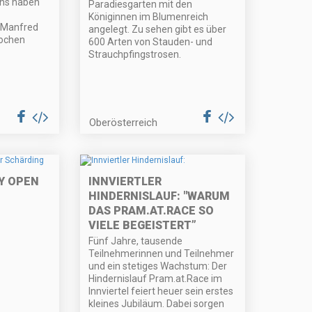
rns haben
Paradiesgarten mit den
Königinnen im Blumenreich
 Manfred
angelegt. Zu sehen gibt es über
wochen
600 Arten von Stauden- und
Strauchpfingstrosen.
Oberösterreich
Y OPEN
INNVIERTLER
HINDERNISLAUF: "WARUM
DAS PRAM.AT.RACE SO
VIELE BEGEISTERT”
Fünf Jahre, tausende
Teilnehmerinnen und Teilnehmer
und ein stetiges Wachstum: Der
Hindernislauf Pram.at.Race im
Innviertel feiert heuer sein erstes
kleines Jubiläum. Dabei sorgen