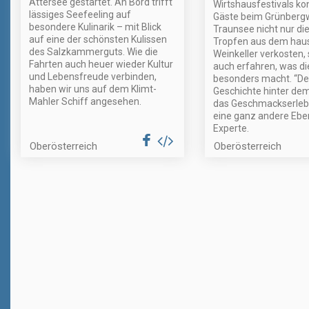
Attersee gestartet. An Bord trifft
Wirtshausfestivals ko
lässiges Seefeeling auf
Gäste beim Grünberg
besondere Kulinarik – mit Blick
Traunsee nicht nur di
auf eine der schönsten Kulissen
Tropfen aus dem hau
des Salzkammerguts. Wie die
Weinkeller verkosten,
Fahrten auch heuer wieder Kultur
auch erfahren, was di
und Lebensfreude verbinden,
besonders macht. “Den
haben wir uns auf dem Klimt-
Geschichte hinter de
Mahler Schiff angesehen.
das Geschmackserleb
eine ganz andere Eben
Experte.
Oberösterreich
Oberösterreich