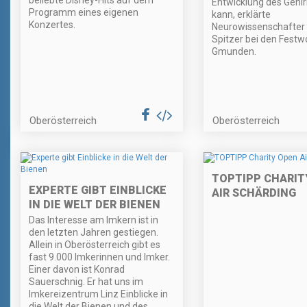
beliebte Disney-Hits auf dem
Entwicklung des Gehi
Programm eines eigenen
kann, erklärte
Konzertes.
Neurowissenschafter
Spitzer bei den Fest
Gmunden.
Oberösterreich
Oberösterreich
TOPTIPP CHARIT
EXPERTE GIBT EINBLICKE
AIR SCHÄRDING
IN DIE WELT DER BIENEN
Das Interesse am Imkern ist in
den letzten Jahren gestiegen.
Allein in Oberösterreich gibt es
fast 9.000 Imkerinnen und Imker.
Einer davon ist Konrad
Sauerschnig. Er hat uns im
Imkereizentrum Linz Einblicke in
die Welt der Bienen und des