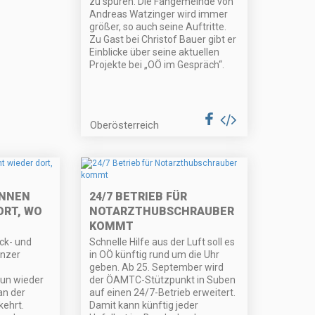
zu spüren. Die Fangemeinde von
Andreas Watzinger wird immer
größer, so auch seine Auftritte.
Zu Gast bei Christof Bauer gibt er
Einblicke über seine aktuellen
Projekte bei „OÖ im Gespräch“.
Oberösterreich
NNEN
24/7 BETRIEB FÜR
ORT, WO
NOTARZTHUBSCHRAUBER
KOMMT
ick- und
Schnelle Hilfe aus der Luft soll es
inzer
in OÖ künftig rund um die Uhr
geben. Ab 25. September wird
un wieder
der ÖAMTC-Stützpunkt in Suben
an der
auf einen 24/7-Betrieb erweitert.
ehrt.
Damit kann künftig jeder