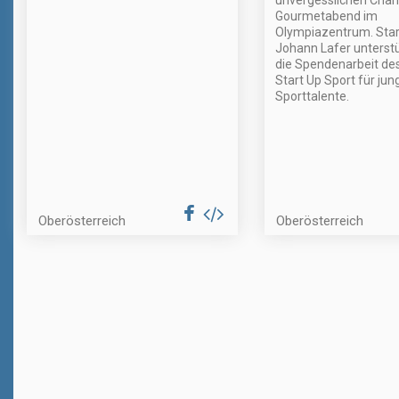
unvergesslichen Chari
Gourmetabend im
Olympiazentrum. Sta
Johann Lafer unterst
die Spendenarbeit de
Start Up Sport für jun
Sporttalente.
Oberösterreich
Oberösterreich