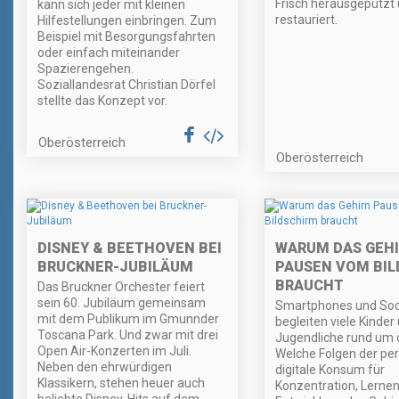
Frisch herausgeputzt
kann sich jeder mit kleinen
restauriert.
Hilfestellungen einbringen. Zum
Beispiel mit Besorgungsfahrten
oder einfach miteinander
Spazierengehen.
Soziallandesrat Christian Dörfel
stellte das Konzept vor.
Oberösterreich
Oberösterreich
DISNEY & BEETHOVEN BEI
WARUM DAS GEH
BRUCKNER-JUBILÄUM
PAUSEN VOM BIL
BRAUCHT
Das Bruckner Orchester feiert
sein 60. Jubiläum gemeinsam
Smartphones und Soc
mit dem Publikum im Gmunnder
begleiten viele Kinder
Toscana Park. Und zwar mit drei
Jugendliche rund um d
Open Air-Konzerten im Juli.
Welche Folgen der p
Neben den ehrwürdigen
digitale Konsum für
Klassikern, stehen heuer auch
Konzentration, Lernen