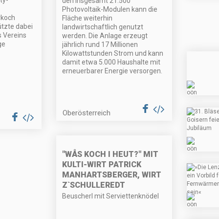
ty-
den insgesamt 21.500
Photovoltaik-Modulen kann die
rkoch
Fläche weiterhin
ützte dabei
landwirtschaftlich genutzt
s Vereins
werden. Die Anlage erzeugt
ge
jährlich rund 17 Millionen
Kilowattstunden Strom und kann
damit etwa 5.000 Haushalte mit
erneuerbarer Energie versorgen.
Oberösterreich
"WÅS KOCH I HEUT?" MIT
KULTI-WIRT PATRICK
MANHARTSBERGER, WIRT
Z`SCHULLEREDT
Beuscherl mit Serviettenknödel