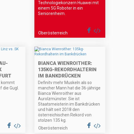
Technologiekonzern Huawei mit
einem 5G Roboter in ein
Seniorenheim.
Oberösterreich
LAU-
BIANCA WIENROITHER:
A
135KG-REKORDHALTERIN
URT
IM BANKDRÜCKEN
rt kommt
Definitv mehr Muskeln als so
 die Gugl.
mancher Mann hat die 36-jährige
Bianca Wienroither aus
Aurolzmünster. Sie ist
Staatsmeisterin im Bankdrücken
und hält seit 2018 den
österreichischen Rekord von
stolzen 135 kg.
Oberösterreich