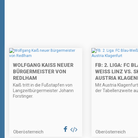
WOLFGANG KAISS NEUER B
FB: 2. LIGA: FC B
ÜRGERMEISTER VON R
WEISS LINZ VS. SK 
EDLHAM
USTRIA KLAGENF
Kaiß tritt in die Fußstapfen von
Mit Austria Klagenfu
Langzeitbürgermeister Johann
der Tabellenzweite auf
Forstinger.
Oberösterreich
Oberösterreich