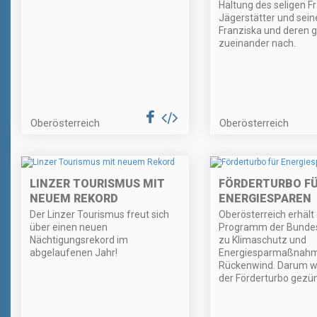
Haltung des seligen F
Jägerstätter und sein
Franziska und deren 
zueinander nach.
Oberösterreich
Oberösterreich
LINZER TOURISMUS MIT
FÖRDERTURBO F
NEUEM REKORD
ENERGIESPAREN
Der Linzer Tourismus freut sich
Oberösterreich erhält
über einen neuen
Programm der Bundes
Nächtigungsrekord im
zu Klimaschutz und
abgelaufenen Jahr!
Energiesparmaßnah
Rückenwind. Darum wi
der Förderturbo gezü