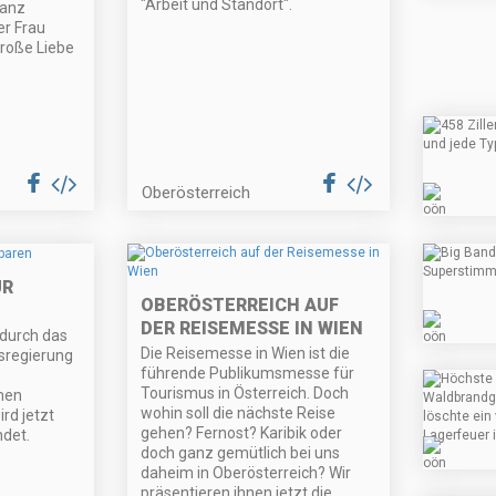
"Arbeit und Standort".
ranz
er Frau
große Liebe
Oberösterreich
ÜR
OBERÖSTERREICH AUF
DER REISEMESSE IN WIEN
 durch das
Die Reisemesse in Wien ist die
regierung
führende Publikumsmesse für
Tourismus in Österreich. Doch
men
wohin soll die nächste Reise
rd jetzt
gehen? Fernost? Karibik oder
ndet.
doch ganz gemütlich bei uns
daheim in Oberösterreich? Wir
präsentieren ihnen jetzt die