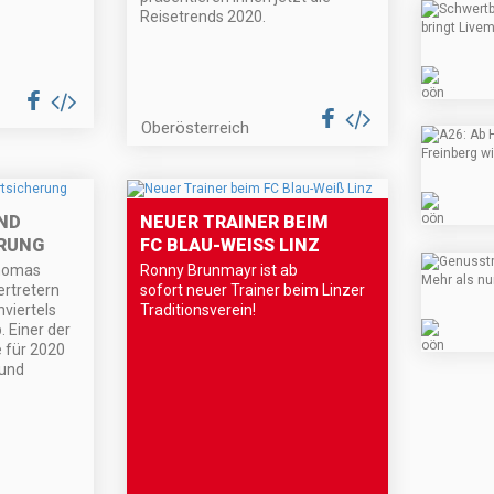
Reisetrends 2020.
Oberösterreich
ND
NEUER TRAINER BEIM
RUNG
FC BLAU-WEISS LINZ
homas
Ronny Brunmayr ist ab
ertretern
sofort neuer Trainer beim Linzer
nviertels
Traditionsverein!
. Einer der
 für 2020
 und