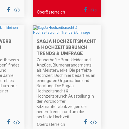
Oberösterreich
WERB
SAGJA HOCHZEITSNACHT
N
& HOCHZEITSBRUNCH
TRENDS & UMFRAGE
Wettbewerb
Zauberhafte Brautkleider und
pen” findet
Anzüge, Blumenarangements
 und
als Meisterwerke. Die perfekte
i Jahre
Hochzeit! Doch hier bedarf es an
nsembles
einer guten Organisation und
t um ihre
Beratung. Die SagJa
einer
Hochzeitsnacht &
Hochzeitsbrunch Ausstellung in
der Vorchdorfer
Kitzmantelfabrik zeigen die
neuen Trends rund um die
perfekte Hochzeit.
Oberösterreich