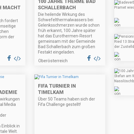
100 JAHRE THERME BAD
H MACHT
SCHALLERBACH
Die heilende Wirkung des
Schwefelthermalwassers bei
h fordert
Gelenksschmerzen wurde schon
enseitige
früh erkannt, 100 Jahre später
schen
hat das Eurothermen-Resort
form der
gemeinsam mit der Gemeinde
Bad Schallerbach zum großen
Festakt eingeladen.
Oberösterreich
FIFA TURNIER IN
ADEMIE
TIMELKAM
nwirkungen
Über 50 Teams haben sich der
al Media
Fifa Challenge gestellt!
der
Einblick in
itale Welt.