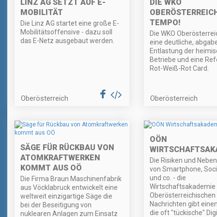
LINZ AG SETZT AUF E-
DIE WKO
MOBILITÄT
OBERÖSTERREIC
TEMPO!
Die Linz AG startet eine große E-
Mobilitätsoffensive - dazu soll
Die WKO Oberösterreic
das E-Netz ausgebaut werden.
eine deutliche, abgab
Entlastung der heimi
Betriebe und eine Re
Rot-Weiß-Rot Card.
Oberösterreich
Oberösterreich
OÖN
SÄGE FÜR RÜCKBAU VON
WIRTSCHAFTSAK
ATOMKRAFTWERKEN
Die Risiken und Nebe
KOMMT AUS OÖ
von Smartphone, Soci
und co. - die
Die Firma Braun Maschinenfabrik
Wirtschaftsakademie 
aus Vöcklabruck entwickelt eine
Oberösterreichischen
weltweit einzigartige Säge die
Nachrichten gibt einen 
bei der Beseitigung von
die oft "tückische" Dig
nuklearen Anlagen zum Einsatz