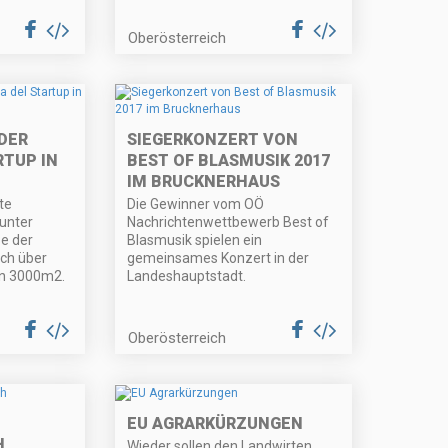
Oberösterreich
DER
SIEGERKONZERT VON
RTUP IN
BEST OF BLASMUSIK 2017
IM BRUCKNERHAUS
te
Die Gewinner vom OÖ
unter
Nachrichtenwettbewerb Best of
e der
Blasmusik spielen ein
ich über
gemeinsames Konzert in der
on 3000m2.
Landeshauptstadt.
Oberösterreich
EU AGRARKÜRZUNGEN
H
Wieder sollen den Landwirten