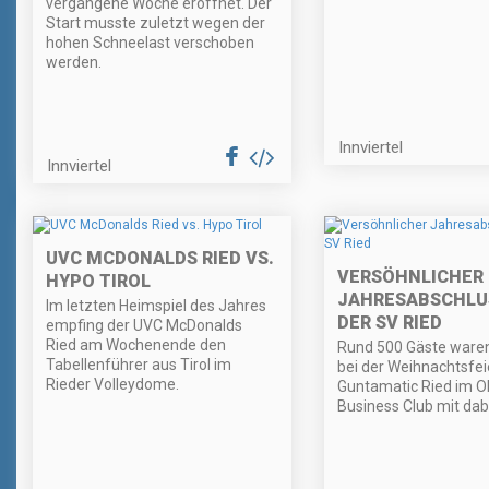
vergangene Woche eröffnet. Der
Start musste zuletzt wegen der
hohen Schneelast verschoben
werden.
Innviertel
Innviertel
UVC MCDONALDS RIED VS.
VERSÖHNLICHER
HYPO TIROL
JAHRESABSCHLUS
Im letzten Heimspiel des Jahres
DER SV RIED
empfing der UVC McDonalds
Ried am Wochenende den
Rund 500 Gäste waren
Tabellenführer aus Tirol im
bei der Weihnachtsfei
Rieder Volleydome.
Guntamatic Ried im 
Business Club mit dab