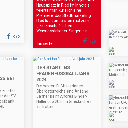
Weihnachtslieder zu singen. Am
Hauptplatz in Ried im Innkreis
feierte man kürzlich eine
Premiere: das Stadtmarketing
Ried lud zum ersten mal zum
gemeinschaftlichen
Weihnachtslieder-Singen ein.
Innviertel
DER START INS
FRAUENFUSSBALLJAHR 2
S BEI
024
Die besten Fußballerinnen
 zuletzt
Oberösterreichs sind Anfang
er der SV
Jänner beim Andrea Binder-
Oberbank
Hallencup 2024 in Grieskirchen
ei.
vertreten.