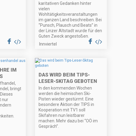
karitativen Gedanken hinter
vielen
Wohltätigkeitsveranstaltungen
im ganzen Land beschreiben. Bei
“Punsch, Plausch und Beats” in
der Linzer Altstadt wurde für den
Guten Zweck angestoßen.
Innviertel
EHRE IM
DAS WIRD BEIM TIPS-
S
LESER-SKITAG GEBOTEN
fhandel,
In den kommenden Wochen
del, bringt
werden die heimischen Ski-
. Dieses
Pisten wieder gestürmt. Eine
t nur
besondere Aktion der TIPS in
ondern
Kooperation mit TV1 soll
Skifahren nun leistbarer
hkeiten.
machen. Mehr dazu bei “OÖ im
Gespräch”.