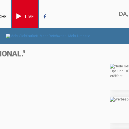
CHE
LIVE
IONAL."