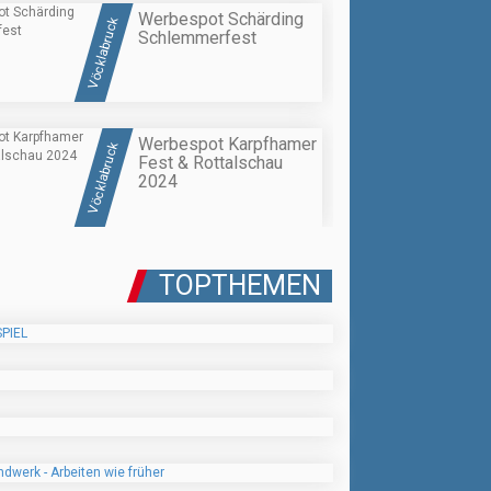
Werbespot Schärding
Vöcklabruck
Schlemmerfest
Werbespot Karpfhamer
Vöcklabruck
Fest & Rottalschau
2024
TOPTHEMEN