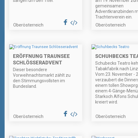
sangen um den Titel.
am 19. November zu
gemeinsamen
Adventkranzbinden m
Trachtenverein ein.
Oberösterreich
Oberösterreich
ERÖFFNUNG TRAUNSEE
SCHUHBECKS TE
SCHLÖSSERADVENT
Schubecks Teatro kehr
Tabakfabrik nach Linz
Dieser besondere
Vom 23. November - 2
Vorweihnachtsmarkt zählt zu
verzaubert die Dinne
den Stimmungsvollsten im
einem tollen Showpr
Bundesland.
einem 4-Gänge-Menü,
Starkoch Alfons Sch
kreiert wird.
Oberösterreich
Oberösterreich