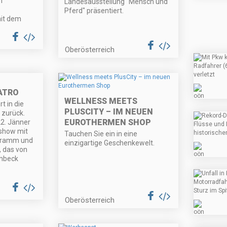
m
Landesausstellung "Mensch und
Pferd" präsentiert.
it dem
Oberösterreich
ATRO
WELLNESS MEETS
t in die
PLUSCITY – IM NEUEN
 zurück.
EUROTHERMEN SHOP
2. Jänner
rshow mit
Tauchen Sie ein in eine
gramm und
einzigartige Geschenkewelt.
 das von
uhbeck
Oberösterreich