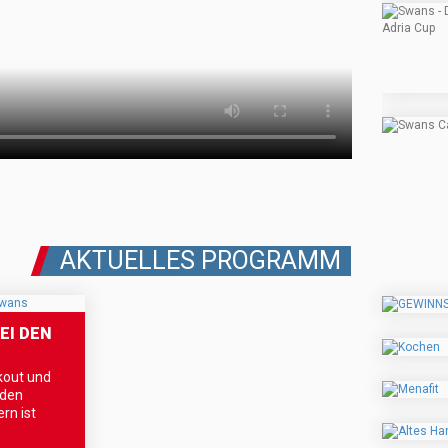
AKTUELLES PROGRAMM
EI DEN
out und
 den
rn ist