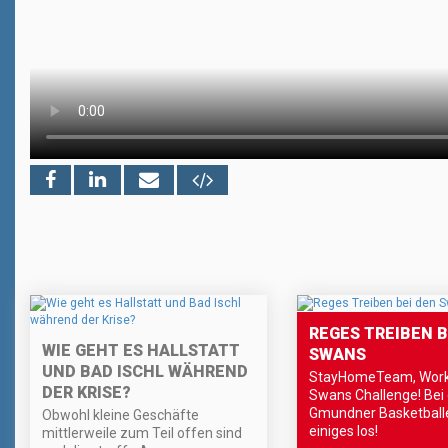
REGES TREIBEN B
WIE GEHT ES HALLSTATT
SWANS
UND BAD ISCHL WÄHREND
StayHomeTeam, Work
DER KRISE?
Swans Challenge! Bei
Gmundner Basketballe
Obwohl kleine Geschäfte
einiges los!
mittlerweile zum Teil offen sind