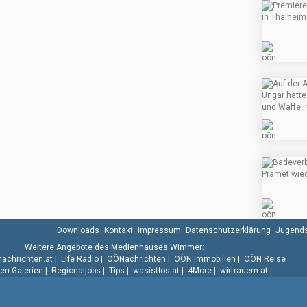
Downloads
Kontakt
Impressum
Datenschutzerklärung
Jugends
Weitere Angebote des Medienhauses Wimmer:
.nachrichten.at
|
Life Radio
|
OÖNachrichten
|
OÖN Immobilien
|
OÖN Reise
n Galerien
|
Regionaljobs
|
Tips
|
wasistlos.at
|
4More
|
wirtrauern.at