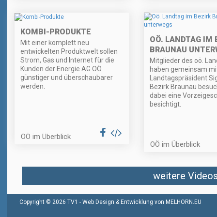
KOMBI-PRODUKTE
OÖ. LANDTAG IM 
Mit einer komplett neu
BRAUNAU UNTER
entwickelten Produktwelt sollen
Strom, Gas und Internet für die
Mitglieder des oö. La
Kunden der Energie AG OÖ
haben gemeinsam mi
günstiger und überschaubarer
Landtagspräsident Sig
werden.
Bezirk Braunau besuc
dabei eine Vorzeiges
besichtigt.
OÖ im Überblick
OÖ im Überblick
weitere Videos 
Copyright © 2026 TV1 -
Web Design & Entwicklung von MELHORN.EU