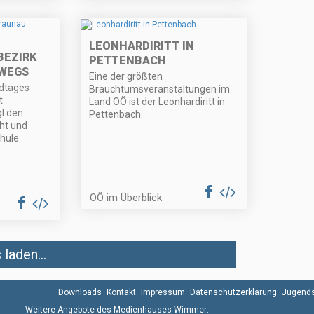
LEONHARDIRITT IN
BEZIRK
PETTENBACH
WEGS
Eine der größten
ndtages
Brauchtumsveranstaltungen im
t
Land OÖ ist der Leonhardiritt in
l den
Pettenbach.
ht und
chule
OÖ im Überblick
laden...
Downloads
Kontakt
Impressum
Datenschutzerklärung
Jugends
Weitere Angebote des Medienhauses Wimmer: