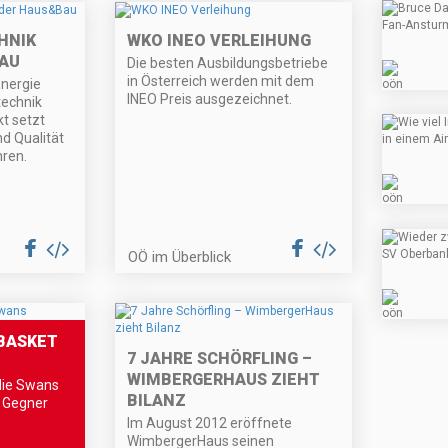
HNIK
WKO INEO VERLEIHUNG
AU
Die besten Ausbildungsbetriebe
in Österreich werden mit dem
Energie
INEO Preis ausgezeichnet.
echnik
t setzt
d Qualität
hren.
OÖ im Überblick
 BASKET
7 JAHRE SCHÖRFLING –
WIMBERGERHAUS ZIEHT
die Swans
BILANZ
 Gegner
Im August 2012 eröffnete
WimbergerHaus seinen