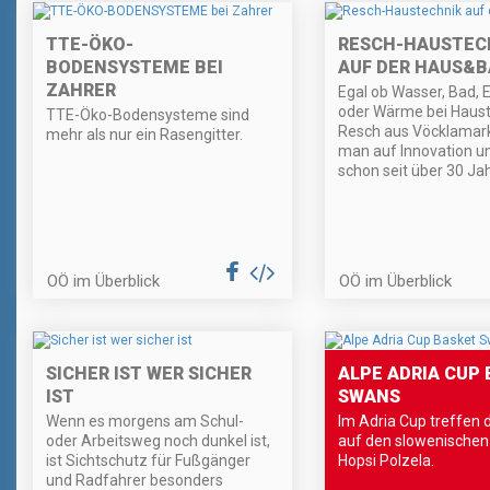
TTE-ÖKO-
RESCH-HAUSTEC
BODENSYSTEME BEI
AUF DER HAUS&B
ZAHRER
Egal ob Wasser, Bad, 
oder Wärme bei Haust
TTE-Öko-Bodensysteme sind
Resch aus Vöcklamark
mehr als nur ein Rasengitter.
man auf Innovation un
schon seit über 30 Ja
OÖ im Überblick
OÖ im Überblick
SICHER IST WER SICHER
ALPE ADRIA CUP
IST
SWANS
Wenn es morgens am Schul-
Im Adria Cup treffen 
oder Arbeitsweg noch dunkel ist,
auf den slowenischen
ist Sichtschutz für Fußgänger
Hopsi Polzela.
und Radfahrer besonders