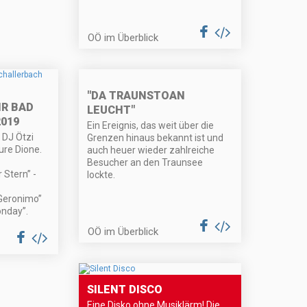
OÖ im Überblick
"DA TRAUNSTOAN
R BAD
LEUCHT"
019
Ein Ereignis, das weit über die
 DJ Ötzi
Grenzen hinaus bekannt ist und
ure Dione.
auch heuer wieder zahlreiche
Besucher an den Traunsee
 Stern” -
lockte.
“Geronimo”
onday”.
OÖ im Überblick
SILENT DISCO
Eine Disko ohne Musiklärm! Die