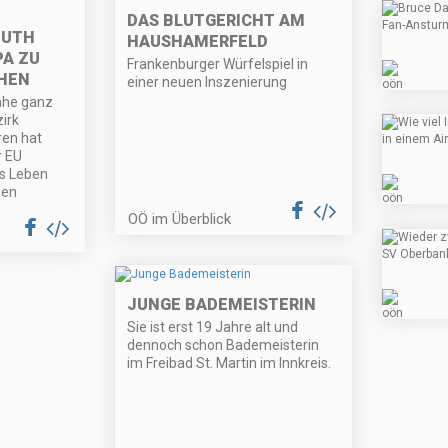
DAS BLUTGERICHT AM
OUTH
HAUSHAMERFELD
PA ZU
Frankenburger Würfelspiel in
CHEN
einer neuen Inszenierung
ahe ganz
irk
en hat
r EU
ns Leben
men
OÖ im Überblick
JUNGE BADEMEISTERIN
Sie ist erst 19 Jahre alt und
dennoch schon Bademeisterin
im Freibad St. Martin im Innkreis.