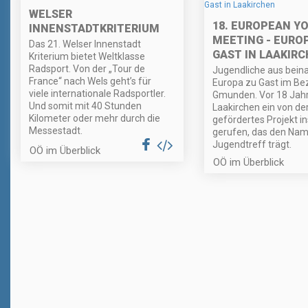
WELSER
18. EUROPEAN Y
INNENSTADTKRITERIUM
MEETING - EURO
Das 21. Welser Innenstadt
GAST IN LAAKIR
Kriterium bietet Weltklasse
Radsport. Von der „Tour de
Jugendliche aus bein
France“ nach Wels geht’s für
Europa zu Gast im Bez
viele internationale Radsportler.
Gmunden. Vor 18 Jahr
Und somit mit 40 Stunden
Laakirchen ein von de
Kilometer oder mehr durch die
gefördertes Projekt i
Messestadt.
gerufen, das den Na
Jugendtreff trägt.
OÖ im Überblick
OÖ im Überblick