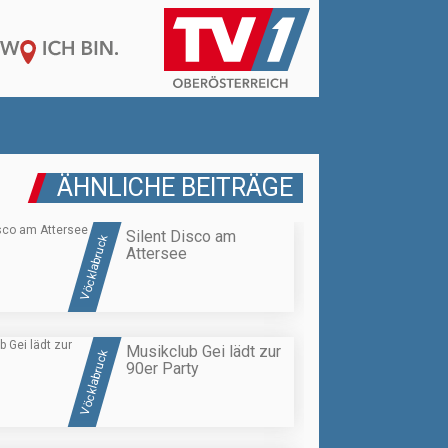
ÄHNLICHE BEITRÄGE
Silent Disco am
Vöcklabruck
Attersee
Musikclub Gei lädt zur
Vöcklabruck
90er Party