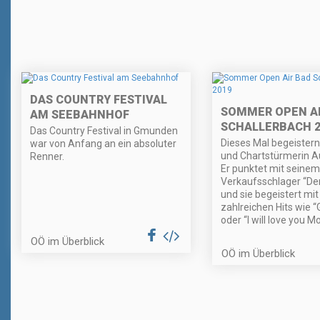
DAS COUNTRY FESTIVAL
SOMMER OPEN AI
AM SEEBAHNHOF
SCHALLERBACH 2
Das Country Festival in Gmunden
Dieses Mal begeistern
war von Anfang an ein absoluter
und Chartstürmerin A
Renner.
Er punktet mit seinem
Verkaufsschlager “Der
und sie begeistert mit
zahlreichen Hits wie 
oder “I will love you M
OÖ im Überblick
OÖ im Überblick