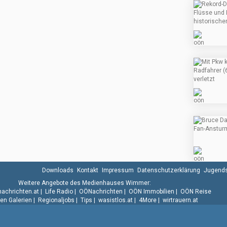
Downloads
Kontakt
Impressum
Datenschutzerklärung
Jugends
Weitere Angebote des Medienhauses Wimmer:
.nachrichten.at
|
Life Radio
|
OÖNachrichten
|
OÖN Immobilien
|
OÖN Reise
n Galerien
|
Regionaljobs
|
Tips
|
wasistlos.at
|
4More
|
wirtrauern.at