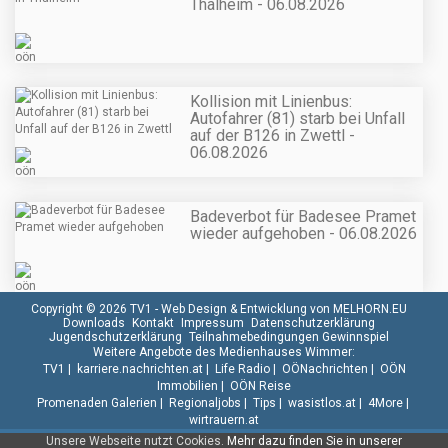
Thalheim - 06.08.2026
Kollision mit Linienbus:
Autofahrer (81) starb bei Unfall
auf der B126 in Zwettl -
06.08.2026
Badeverbot für Badesee Pramet
wieder aufgehoben - 06.08.2026
Copyright © 2026 TV1 -
Web Design & Entwicklung von MELHORN.EU
Downloads
Kontakt
Impressum
Datenschutzerklärung
Jugendschutzerklärung
Teilnahmebedingungen Gewinnspiel
Weitere Angebote des Medienhauses Wimmer:
TV1
|
karriere.nachrichten.at
|
Life Radio
|
OÖNachrichten
|
OÖN
Immobilien
|
OÖN Reise
Promenaden Galerien
|
Regionaljobs
|
Tips
|
wasistlos.at
|
4More
|
wirtrauern.at
Unsere Webseite nutzt Cookies.
Mehr dazu finden Sie in unserer