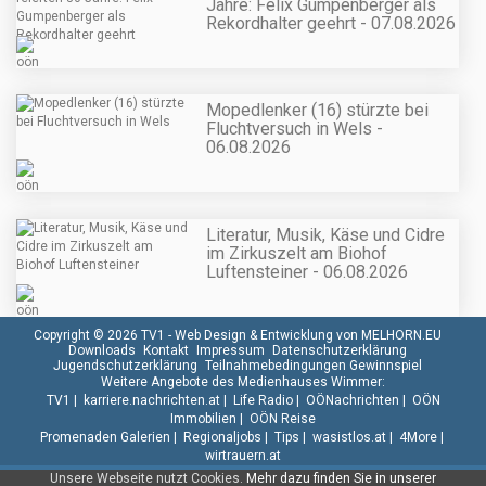
Jahre: Felix Gumpenberger als
Rekordhalter geehrt - 07.08.2026
Mopedlenker (16) stürzte bei
Fluchtversuch in Wels -
06.08.2026
Literatur, Musik, Käse und Cidre
im Zirkuszelt am Biohof
Luftensteiner - 06.08.2026
Copyright © 2026 TV1 -
Web Design & Entwicklung von MELHORN.EU
Downloads
Kontakt
Impressum
Datenschutzerklärung
Jugendschutzerklärung
Teilnahmebedingungen Gewinnspiel
Weitere Angebote des Medienhauses Wimmer:
TV1
|
karriere.nachrichten.at
|
Life Radio
|
OÖNachrichten
|
OÖN
Immobilien
|
OÖN Reise
Promenaden Galerien
|
Regionaljobs
|
Tips
|
wasistlos.at
|
4More
|
wirtrauern.at
Unsere Webseite nutzt Cookies.
Mehr dazu finden Sie in unserer