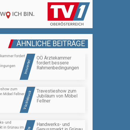
ÄHNLICHE BEITRÄGE
OÖ Ärztekammer
Innviertel
fordert bessere
Rahmenbedingungen
Travestieshow zum
Vöcklabruck
Jubiläum von Möbel
Fellner
Handwerks- und
Genussmarkt in Grünau