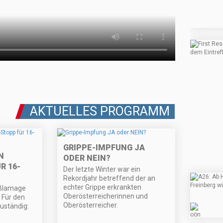
AKTUELLES PROGRAMM
GRIPPE-IMPFUNG JA
N
ODER NEIN?
R 16-
Der letzte Winter war ein
Rekordjahr betreffend der an
echter Grippe erkrankten
 Blamage
Oberösterreicherinnen und
. Für den
Oberösterreicher.
uständig: