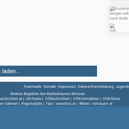
laden...
Downloads
Kontakt
Impressum
Datenschutzerklärung
Jugends
Weitere Angebote des Medienhauses Wimmer:
.nachrichten.at
|
Life Radio
|
OÖNachrichten
|
OÖN Immobilien
|
OÖN Reise
n Galerien
|
Regionaljobs
|
Tips
|
wasistlos.at
|
4More
|
wirtrauern.at