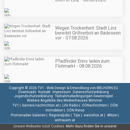
Wegen Trockenheit: Stadt Linz
bereitet Grillverbot an Badeseen
vor - 07.08.2026
Pfadfinder Enns laden zum
Flohmarkt - 08.08.2026
Copyright © 2026 TV1 -
Web Design & Entwicklung von MELHORN.EU
Downloads
Kontakt
Impressum
Datenschutzerklärung
Jugendschutzerklärung
Teilnahmebedingungen Gewinnspiel
Weitere Angebote des Medienhauses Wimmer:
TV1
|
karriere.nachrichten.at
|
Life Radio
|
OÖNachrichten
|
OÖN
Immobilien
|
OÖN Reise
Promenaden Galerien
|
Regionaljobs
|
Tips
|
wasistlos.at
|
4More
|
wirtrauern.at
Unsere Webseite nutzt Cookies.
Mehr dazu finden Sie in unserer