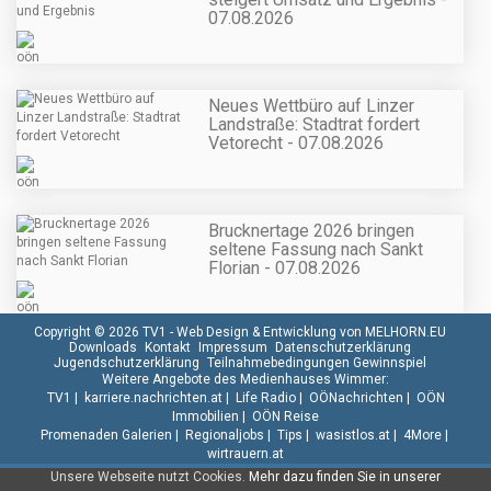
07.08.2026
Neues Wettbüro auf Linzer
Landstraße: Stadtrat fordert
Vetorecht - 07.08.2026
Brucknertage 2026 bringen
seltene Fassung nach Sankt
Florian - 07.08.2026
Copyright © 2026 TV1 -
Web Design & Entwicklung von MELHORN.EU
Downloads
Kontakt
Impressum
Datenschutzerklärung
Jugendschutzerklärung
Teilnahmebedingungen Gewinnspiel
Weitere Angebote des Medienhauses Wimmer:
TV1
|
karriere.nachrichten.at
|
Life Radio
|
OÖNachrichten
|
OÖN
Immobilien
|
OÖN Reise
Promenaden Galerien
|
Regionaljobs
|
Tips
|
wasistlos.at
|
4More
|
wirtrauern.at
Unsere Webseite nutzt Cookies.
Mehr dazu finden Sie in unserer