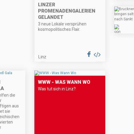
LINZER
PROMENADENGALERIEN
GELANDET
3 neue Lokale versprühen
kosmopolitisches Flair.
Linz
N
WWW - WAS WANN WO
LA
Was tut sich in Linz?
lfen die
r
ftigen aus
et sie
eichischen
vierten
r