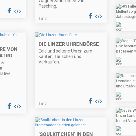
Wagner Stahl mit Sitz in
Pasching.
Linz
DIE LINZER UHRENBÖRSE
RE VON
Edle und seltene Uhren zum
EATRO
Kaufen, Tauschen und
Verkaufen.
 &
ur
lative
Linz
‘SOULKITCHEN’ IN DEN