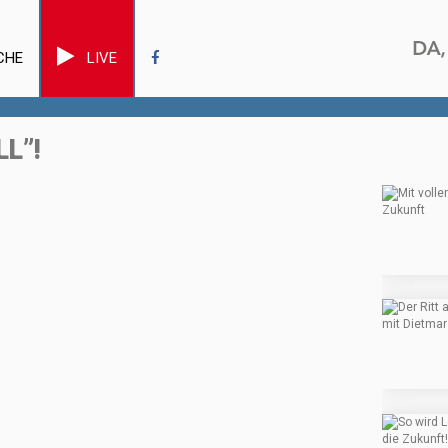
CHE
LIVE
L”!