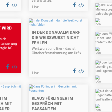
veranstaltet.
Linz
 WIRD
IN DER DONAUALM DARF
DIE WEISSWURST NICHT F
sich
EHLEN
talisierung
nergie AG
Weißwurst und Bier - das ist
Oktoberfeststimmung am Urfix.
Linz
 IM
KLAUS FÜRLINGER IM
CH MIT
GESPRÄCH MIT
AUER
PASSANTEN