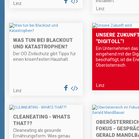
installiert.
Linz
Linz
UNSERE ZUKUNFT
WAS TUN BEI BLACKOUT
"DIGITOLL”!
UND KATASTROPHEN?
Ein Unternehmen das 
Der OÖ Zivilschutz gibt Tipps für
eingehend mit der Digi
einen krisenfesten Haushalt.
beschäftigt, ist die E
Oberösterreich.
Linz
Linz
CLEANEATING - WHATS
OBERÖSTERREICH
THAT??
FOKUS - GESPRÄ
Cleaneating als gesunde
GERALD MANDLB
Ernährungsform. Wies genau