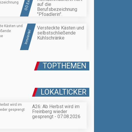
OÖ Extra
auf die
Berufsbezeichnung
"Pfoadlerin".
Versteckte Kästen und
Innviertel
selbstschließende
Kühlschränke
TOPTHEMEN
LOKALTICKER
A26: Ab Herbst wird im
Freinberg wieder
gesprengt - 07.08.2026