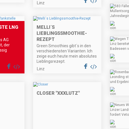
Linz
STE LNG
MELLI´S
LIEBLINGSSMOOTHIE-
REZEPT
gs AG
t, der
Green Smoothies gibt´s in den
ssig
verschiedensten Varianten. Ich
zeige euch heute mein absolutes
Lieblingsrezept.
Linz
CLOSER "XXXLUTZ"