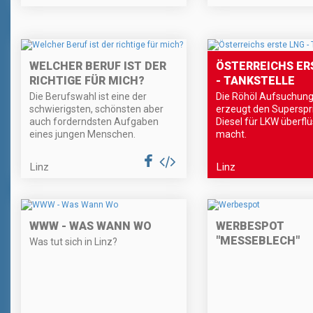
WELCHER BERUF IST DER
ÖSTERREICHS ER
RICHTIGE FÜR MICH?
- TANKSTELLE
Die Berufswahl ist eine der
Die Röhöl Aufsuchun
schwierigsten, schönsten aber
erzeugt den Superspri
auch forderndsten Aufgaben
Diesel für LKW überflü
eines jungen Menschen.
macht.
Linz
Linz
WWW - WAS WANN WO
WERBESPOT
"MESSEBLECH"
Was tut sich in Linz?