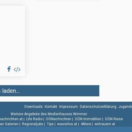
laden...
Downloads
Kontakt
Impressum
Datenschutzerklärung
Jugends
Weitere Angebote des Medienhauses Wimmer:
.nachrichten.at
|
Life Radio
|
OÖNachrichten
|
OÖN Immobilien
|
OÖN Reise
n Galerien
|
Regionaljobs
|
Tips
|
wasistlos.at
|
4More
|
wirtrauern.at