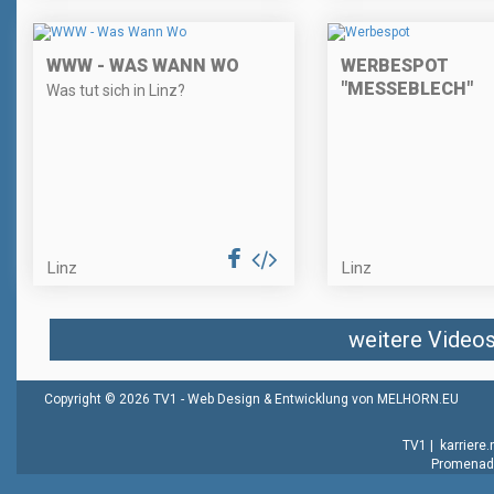
WWW - WAS WANN WO
WERBESPOT
"MESSEBLECH"
Was tut sich in Linz?
Linz
Linz
weitere Videos 
Copyright © 2026 TV1 -
Web Design & Entwicklung von MELHORN.EU
TV1
|
karriere
Promenade