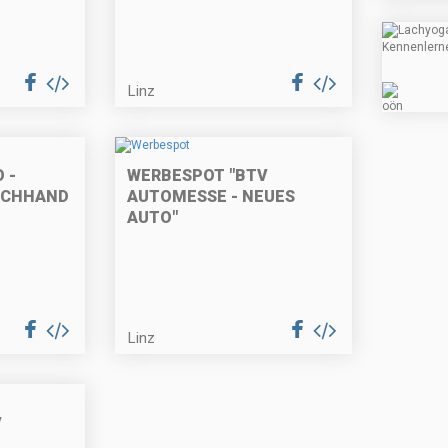
Linz
 -
WERBESPOT "BTV
ACHHANDEL
AUTOMESSE - NEUES
AUTO"
Linz
V