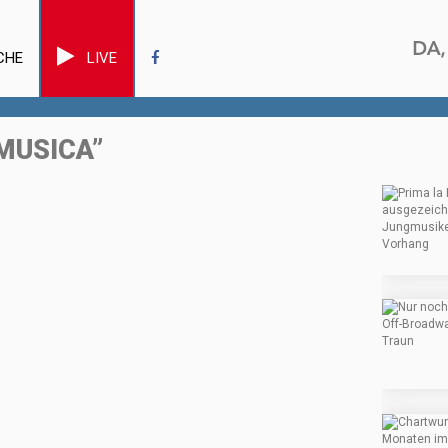
CHE
LIVE
 MUSICA”