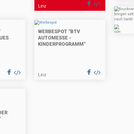
Linz
V
WERBESPOT "BTV
UES
AUTOMESSE -
KINDERPROGRAMM"
Linz
DER
"