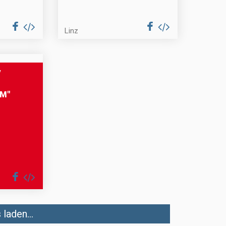
Linz
V
M"
laden...