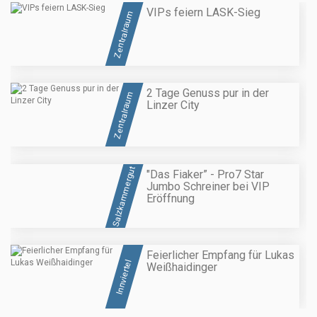
VIPs feiern LASK-Sieg
Zentralraum
2 Tage Genuss pur in der
Zentralraum
Linzer City
Salzkammergut
"Das Fiaker” - Pro7 Star
Jumbo Schreiner bei VIP
Eröffnung
Feierlicher Empfang für Lukas
Innviertel
Weißhaidinger