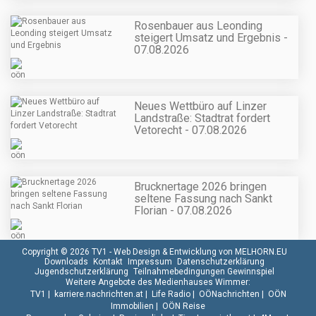
Rosenbauer aus Leonding
steigert Umsatz und Ergebnis -
07.08.2026
Neues Wettbüro auf Linzer
Landstraße: Stadtrat fordert
Vetorecht - 07.08.2026
Brucknertage 2026 bringen
seltene Fassung nach Sankt
Florian - 07.08.2026
Copyright © 2026 TV1 -
Web Design & Entwicklung von MELHORN.EU
Downloads
Kontakt
Impressum
Datenschutzerklärung
Jugendschutzerklärung
Teilnahmebedingungen Gewinnspiel
Weitere Angebote des Medienhauses Wimmer:
TV1
|
karriere.nachrichten.at
|
Life Radio
|
OÖNachrichten
|
OÖN
Immobilien
|
OÖN Reise