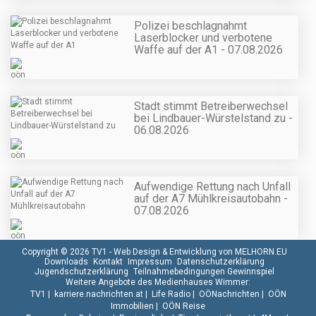
Polizei beschlagnahmt
Laserblocker und verbotene
Waffe auf der A1 - 07.08.2026
Stadt stimmt Betreiberwechsel
bei Lindbauer-Würstelstand zu -
06.08.2026
Aufwendige Rettung nach Unfall
auf der A7 Mühlkreisautobahn -
07.08.2026
Copyright © 2026 TV1 -
Web Design & Entwicklung von MELHORN.EU
Downloads
Kontakt
Impressum
Datenschutzerklärung
Jugendschutzerklärung
Teilnahmebedingungen Gewinnspiel
Weitere Angebote des Medienhauses Wimmer:
TV1
|
karriere.nachrichten.at
|
Life Radio
|
OÖNachrichten
|
OÖN
Immobilien
|
OÖN Reise