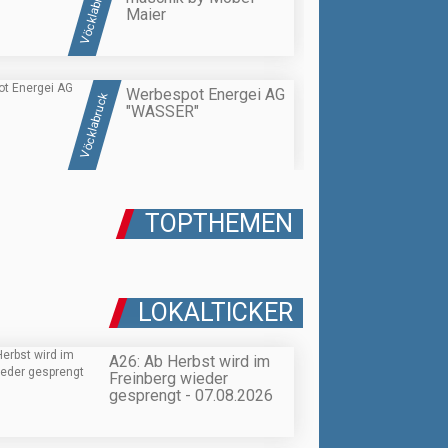
Vöcklabruck
Maier
Werbespot Energei AG
Vöcklabruck
"WASSER"
TOPTHEMEN
LOKALTICKER
A26: Ab Herbst wird im
Freinberg wieder
gesprengt - 07.08.2026