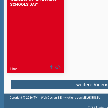
SCHOOLS DAY"
Linz
weitere Videos 
Copyright © 2026 TV1 -
Web Design & Entwicklung von MELHORN.EU
TV1
|
karriere