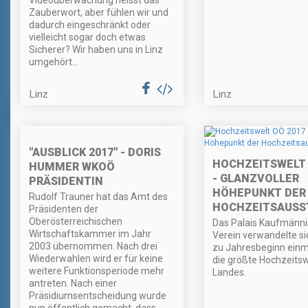
Videoüberwachung heisst das
Zauberwort, aber fühlen wir und
dadurch eingeschränkt oder
vielleicht sogar doch etwas
Sicherer? Wir haben uns in Linz
umgehört…
Linz
Linz
"AUSBLICK 2017" - DORIS
HOCHZEITSWELT 
HUMMER WKOÖ
- GLANZVOLLER
PRÄSIDENTIN
HÖHEPUNKT DER
Rudolf Trauner hat das Amt des
HOCHZEITSAUSS
Präsidenten der
Oberösterreichischen
Das Palais Kaufmänni
Wirtschaftskammer im Jahr
Verein verwandelte si
2003 übernommen. Nach drei
zu Jahresbeginn einm
Wiederwahlen wird er für keine
die größte Hochzeitsw
weitere Funktionsperiode mehr
Landes.
antreten. Nach einer
Präsidiumsentscheidung wurde