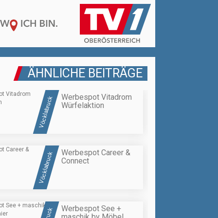
ÄHNLICHE BEITRÄGE
Werbespot Vitadrom
Vöcklabruck
Würfelaktion
Werbespot Career &
Vöcklabruck
Connect
Werbespot See +
maschik by Möbel