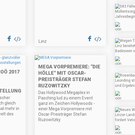
Linz
MEGA VORPREMIERE: "DIE
OÖ 2017
HÖLLE" MIT OSCAR-
PREISTRÄGER STEFAN
RUZOWITZKY
TELLUNGEN
Das Hollywood Megaplex in
scher
Pasching lud zu einem Event
ch gleich
ganz im Zeichen Hollywoods -
al mehr in
einer Mega Vorpremiere mit
elt des
Oscar-Preisträger Stefan
Ruzowitzky.