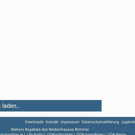
laden...
Downloads
Kontakt
Impressum
Datenschutzerklärung
Jugends
Weitere Angebote des Medienhauses Wimmer:
.nachrichten.at
|
Life Radio
|
OÖNachrichten
|
OÖN Immobilien
|
OÖN Reise