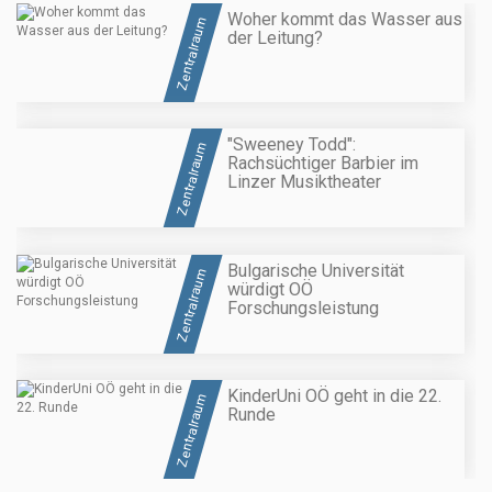
Woher kommt das Wasser aus
Zentralraum
der Leitung?
"Sweeney Todd":
Zentralraum
Rachsüchtiger Barbier im
Linzer Musiktheater
Bulgarische Universität
Zentralraum
würdigt OÖ
Forschungsleistung
KinderUni OÖ geht in die 22.
Zentralraum
Runde