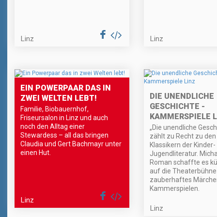
Linz
Linz
EIN POWERPAAR DAS IN
DIE UNENDLICHE
ZWEI WELTEN LEBT!
GESCHICHTE -
Familie, Biobauernhof,
KAMMERSPIELE L
Friseursalon in Linz und auch
noch den Alltag einer
„Die unendliche Gesch
Stewardess – all das bringen
zählt zu Recht zu de
Claudia und Gert Bachmayr unter
Klassikern der Kinder-
einen Hut.
Jugendliteratur. Micha
Roman schaffte es kü
auf die Theaterbühne 
zauberhaftes Märchen
Kammerspielen.
Linz
Linz