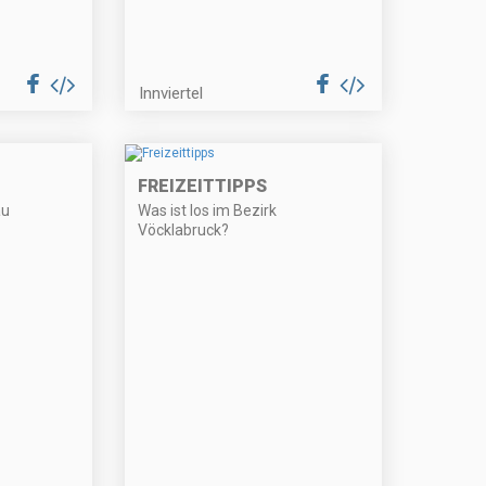
Innviertel
FREIZEITTIPPS
au
Was ist los im Bezirk
Vöcklabruck?