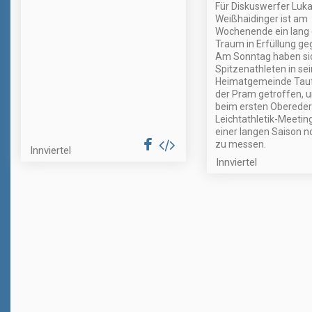
Für Diskuswerfer Luk
Weißhaidinger ist am
Wochenende ein lang
Traum in Erfüllung g
Am Sonntag haben sic
Spitzenathleten in sei
Heimatgemeinde Tauf
der Pram getroffen, u
beim ersten Obereder
Leichtathletik-Meeti
einer langen Saison n
zu messen.
Innviertel
Innviertel