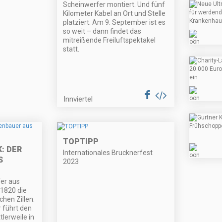
Scheinwerfer montiert. Und fünf
Kilometer Kabel an Ort und Stelle
platziert. Am 9. September ist es
so weit – dann findet das
mitreißende Freiluftspektakel
statt.
Innviertel
TOPTIPP
: DER
Internationales Brucknerfest
S
2023
fer aus
 1820 die
chen Zillen.
r führt den
lerweile in