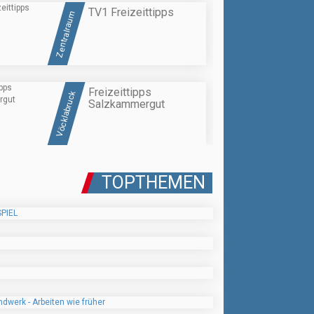
TV1 Freizeittipps
Zentralraum
Freizeittipps
Vöcklabruck
Salzkammergut
TOPTHEMEN