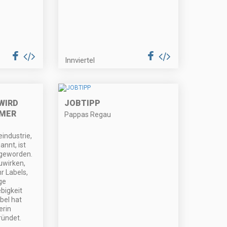
Innviertel
WIRD
JOBTIPP
MMER
Pappas Regau
industrie,
nnt, ist
 geworden.
uwirken,
 Labels,
ge
bigkeit
bel hat
erin
ündet.