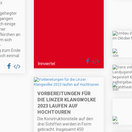
as
 gehegter
egangen.
h einige
ner
kirchen an
m sich
-
ng zum Ende
och einmal
Innviertel
VORBEREITUNGEN FÜR
DIE LINZER KLANGWOLKE
2023 LAUFEN AUF
HOCHTOUREN
Die Konstruktionsteile auf den
drei Schiffen werden in Form
gebracht. Insgesamt 450