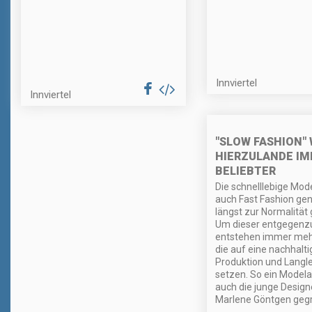
Innviertel
Innviertel
"SLOW FASHION" 
HIERZULANDE I
BELIEBTER
Die schnelllebige Mode
auch Fast Fashion gena
längst zur Normalität
Um dieser entgegenz
entstehen immer mehr
die auf eine nachhalti
Produktion und Langle
setzen. So ein Modela
auch die junge Design
Marlene Göntgen gegr