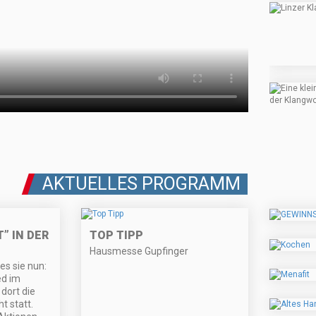
AKTUELLES PROGRAMM
” IN DER
TOP TIPP
Hausmesse Gupfinger
es sie nun:
ed im
 dort die
t statt.