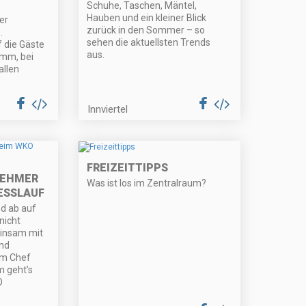
Schuhe, Taschen, Mäntel,
Hauben und ein kleiner Blick
er
zurück in den Sommer – so
.
sehen die aktuellsten Trends
 die Gäste
aus.
amm, bei
allen
Innviertel
FREIZEITTIPPS
NEHMER
Was ist los im Zentralraum?
ESSLAUF
d ab auf
nicht
einsam mit
und
dem Chef
m geht’s
O