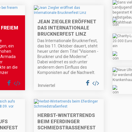
JEAN ZIEGLER ERÖFFNET
 FREIEM
DAS INTERNATIONALE
BRUCKNERFEST LINZ
e
Das Internationale Brucknerfest,
gen, ein
das bis 11. Oktober dauert, steht
rhohen
heuer unter dem Titel “Visionen -
e Armada
Bruckner und die Moderne”.
er
Dabei widmet es sich unter
te an die
anderem dem Einfluss des
inzer
Komponisten auf die Nachwelt.
Innviertel
HERBST-WINTERTRENDS
UFS
BEIM EFERDINGER
NKFEST
SCHMIEDSTRASSENFEST