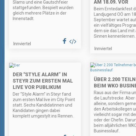
AM 18.09. VOR
Slams und eine Gautschfeier
stattgefunden. Bespielt wurden
Beim Erntedankfest d
gleich mehrere Plätze in der
Landjugend OÖ am 18
Innenstadt.
September wartet auf
ein vielfältiges Progr
dem sie das Land mit 
Sinnen kennenlernen.
Innviertel
Innviertel
DER "STYLE ALARM” IN
ÜBER 2.200 TEIL
STEYR ZUM ERSTEN MAL
BEIM WKO BUSIN
LIVE VOR PUBLIKUM
Raus aus der Firma un
Der “Style Alarm” in Steyr fand
die Laufstrecke. Aber 
zum ersten Mal live im City Point
alleine, sondern gem
statt. Sechs Kandidatinnen und
den Arbeitskollegen 
Kandidaten gingen dabei
vielleicht sogar mit 
komplett umgestylt ins Rennen.
oder der Chefin. Daru
beim alljährlichen WK
Businesslauf.