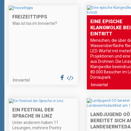
FREIZEITTIPPS
EINE EPISCHE
Was ist los im Innviertel?
KLANGWOLKE BEI
EINTRITT
Menschen, die über di
Wasseroberfläche flie
LED-Würfel mit mete
Projektionen und ein
aus Drohnen. Die Linz
Klangwolke beeindruck
80.000 Besucher im L
Donaupark.
Innviertel
Innviertel
EIN FESTIVAL DER
LANDJUGEND OÖ
SPRACHE IN LINZ
BEREITET SICH A
Unter anderem haben 11
LANDESERNTEDA
Lesungen, mehrere Poetry