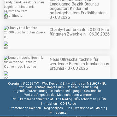
Landjugend Bezirk Braunau
begeistert Kinder mit
selbstgebautem Erzähltheater -
07.08.2026
Charity-Lauf brachte 20.000 Euro
für guten Zweck ein - 06.08.2026
Neue Ultraschalltechnik für
werdende Eltern im Krankenhaus
Braunau - 07.08.2026
Copyright © 2026 TV1 -
Web Design & Entwicklung von MELHORN.EU
Downloads
Kontakt
Impressum
Datenschutzerklärung
Jugendschutzerklärung
Teilnahmebedingungen Gewinnspiel
Weitere Angebote des Medienhauses Wimmer:
TV1
|
karriere.nachrichten.at
|
Life Radio
|
OÖNachrichten
|
OÖN
Immobilien
|
OÖN Reise
Promenaden Galerien
|
Regionaljobs
|
Tips
|
wasistlos.at
|
4More
|
wirtrauern.at