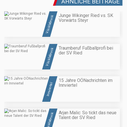
ÄHNLICHE BEITRÄGE
Junge Wikinger Ried vs. SK
Vöcklabruck
Vorwärts Steyr
Traumberuf Fußballprofi bei
Vöcklabruck
der SV Ried
15 Jahre OÖNachrichten im
Innviertel
Innviertel
Arjan Malic: So tickt das neue
Vöcklabruck
Talent der SV Ried