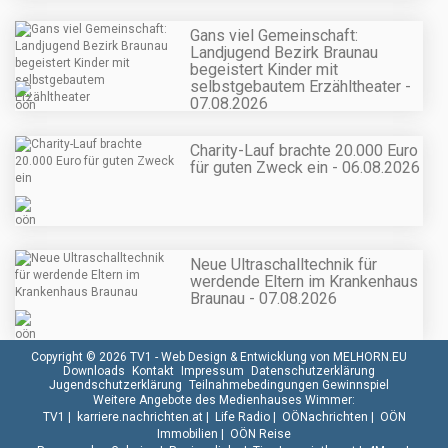
Gans viel Gemeinschaft:
Landjugend Bezirk Braunau
begeistert Kinder mit
selbstgebautem Erzähltheater -
07.08.2026
Charity-Lauf brachte 20.000 Euro
für guten Zweck ein - 06.08.2026
Neue Ultraschalltechnik für
werdende Eltern im Krankenhaus
Braunau - 07.08.2026
Copyright © 2026 TV1 -
Web Design & Entwicklung von MELHORN.EU
Downloads
Kontakt
Impressum
Datenschutzerklärung
Jugendschutzerklärung
Teilnahmebedingungen Gewinnspiel
Weitere Angebote des Medienhauses Wimmer:
TV1
|
karriere.nachrichten.at
|
Life Radio
|
OÖNachrichten
|
OÖN
Immobilien
|
OÖN Reise