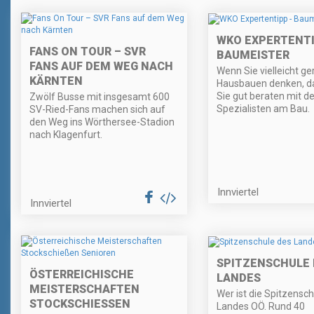
WKO EXPERTENTI
FANS ON TOUR – SVR
BAUMEISTER
FANS AUF DEM WEG NACH
Wenn Sie vielleicht g
KÄRNTEN
Hausbauen denken, d
Sie gut beraten mit d
Zwölf Busse mit insgesamt 600
Spezialisten am Bau.
SV-Ried-Fans machen sich auf
den Weg ins Wörthersee-Stadion
nach Klagenfurt.
Innviertel
Innviertel
SPITZENSCHULE 
ÖSTERREICHISCHE
LANDES
MEISTERSCHAFTEN
Wer ist die Spitzensc
STOCKSCHIESSEN S
Landes OÖ. Rund 40