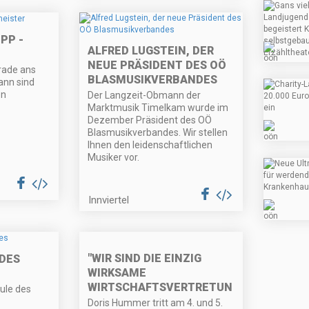
PP -
ALFRED LUGSTEIN, DER
NEUE PRÄSIDENT DES OÖ
erade ans
BLASMUSIKVERBANDES
ann sind
en
Der Langzeit-Obmann der
Marktmusik Timelkam wurde im
Dezember Präsident des OÖ
Blasmusikverbandes. Wir stellen
Ihnen den leidenschaftlichen
Musiker vor.
Innviertel
"WIR SIND DIE EINZIG
DES
WIRKSAME
WIRTSCHAFTSVERTRETUNG!”
hule des
Doris Hummer tritt am 4. und 5.