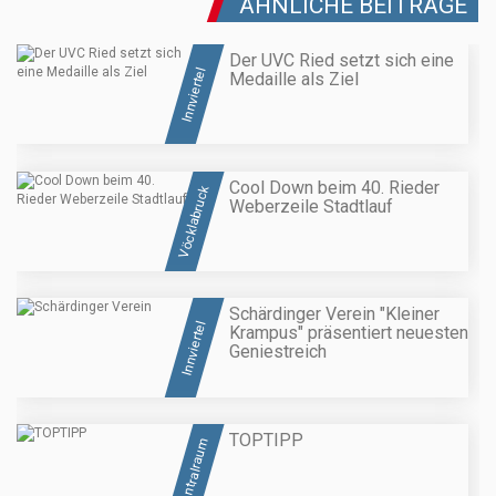
ÄHNLICHE BEITRÄGE
Der UVC Ried setzt sich eine
Innviertel
Medaille als Ziel
Cool Down beim 40. Rieder
Vöcklabruck
Weberzeile Stadtlauf
Schärdinger Verein "Kleiner
Innviertel
Krampus" präsentiert neuesten
Geniestreich
TOPTIPP
Zentralraum