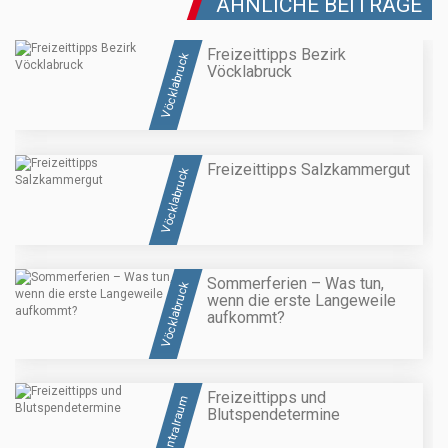
ÄHNLICHE BEITRÄGE
Freizeittipps Bezirk
Vöcklabruck
Vöcklabruck
Freizeittipps Salzkammergut
Vöcklabruck
Sommerferien – Was tun,
Vöcklabruck
wenn die erste Langeweile
aufkommt?
Freizeittipps und
Zentralraum
Blutspendetermine