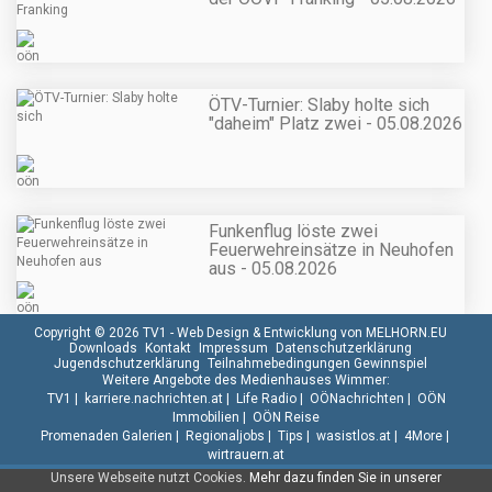
ÖTV-Turnier: Slaby holte sich
"daheim" Platz zwei - 05.08.2026
Funkenflug löste zwei
Feuerwehreinsätze in Neuhofen
aus - 05.08.2026
Copyright © 2026 TV1 -
Web Design & Entwicklung von MELHORN.EU
Downloads
Kontakt
Impressum
Datenschutzerklärung
Jugendschutzerklärung
Teilnahmebedingungen Gewinnspiel
Weitere Angebote des Medienhauses Wimmer:
TV1
|
karriere.nachrichten.at
|
Life Radio
|
OÖNachrichten
|
OÖN
Immobilien
|
OÖN Reise
Promenaden Galerien
|
Regionaljobs
|
Tips
|
wasistlos.at
|
4More
|
wirtrauern.at
Unsere Webseite nutzt Cookies.
Mehr dazu finden Sie in unserer