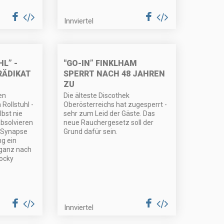
Innviertel
L” -
"GO-IN” FINKLHAM
RÄDIKAT
SPERRT NACH 48 JAHREN
ZU
en
Die älteste Discothek
 Rollstuhl -
Oberösterreichs hat zugesperrt -
lbst nie
sehr zum Leid der Gäste. Das
absolvieren
neue Rauchergesetz soll der
 “Synapse
Grund dafür sein.
ng ein
 ganz nach
ocky
Innviertel