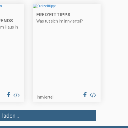
FREIZEITTIPPS
RENDS
Was tut sich im Innviertel?
im Haus in
Innviertel
laden...