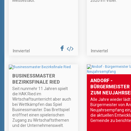
Messestadt.
2020 im Visier.
Innviertel
Innviertel
BUSINESSMASTER
ANDORF -
BEZIRKSFINALE RIED
BÜRGERMEISTER 
Seit nunmehr 11 Jahren spielt
ZUM NEUJAHRS
die HAK Ried im
Wirtschaftsunterricht aber auch
Alle Jahre wieder lädt
bei Wettkämpfen das Spiel
Bürgermeister von A
Businessmaster. Das Brettspiel
Neujahrsempfang ein
eröffnet einen spielerischen
die aktuellen Entwick
Zugang zu Wirtschaftsthemen
Gemeinde zu berichte
und der Unternehmenswelt.