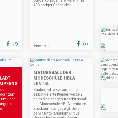
Bürgerkorps, einem Verein mit
400jähriger Geschichte.
Innviertel
MATURABALL DER
LÄDT
MODESCHULE HBLA
EMPFANG
LENTIA
 der
Zauberhafte Kostüme und
ndorf zum
selbstkreierte Kleider werden
, um über
beim diesjährigen Abschlussball
lungen der
der Modeschule HBLA Lentia im
n.
Brucknerhaus gezeigt. Unter
dem Motto “Midnight Circus -