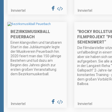
Innviertel
Innviertel
"ROCKY ROLLSTUH
BEZIRKSMUSIKBALL
FILMPROJEKT "P
PEUERBACH
SEHENSWERT”
Einen klangvollen und tanzbaren
Start in das Jubläumsjahr legte
Die Filmdarsteller sitz
der Musikverein Peuerbach hin.
unfallbedingt in einem
2020 feiert man das 150-jährige
aber sie haben sich se
Bestehen und lud dazu am
aufgegeben. Sie alle 
Beginn des Jahres gleich zur
in der Langzeit-Reha
ersten großen Veranstaltung:
Gallspach” 2-Jahre-la
dem Bezirksmusikerball.
konstantes Training -
dem großen Vorbild R
Balboa.
Innviertel
Innviertel