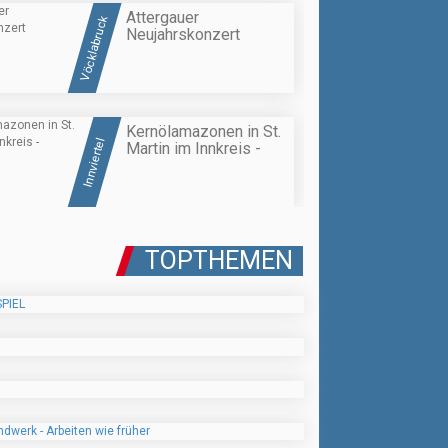
Attergauer
Vöcklabruck
Neujahrskonzert
Kernölamazonen in St.
Innviertel
Martin im Innkreis -
TOPTHEMEN