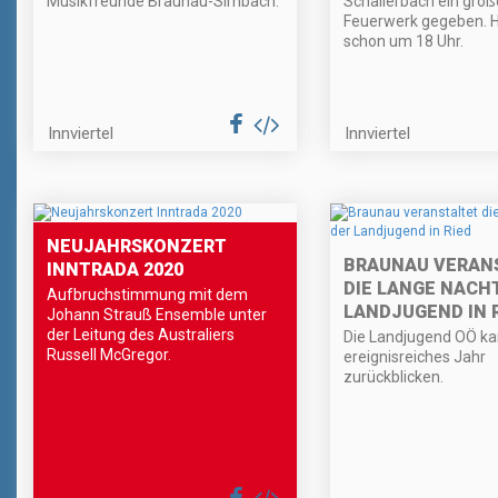
Musikfreunde Braunau-Simbach.
Schallerbach ein groß
Feuerwerk gegeben. H
schon um 18 Uhr.
Innviertel
Innviertel
NEUJAHRSKONZERT
BRAUNAU VERAN
INNTRADA 2020
DIE LANGE NACH
Aufbruchstimmung mit dem
LANDJUGEND IN 
Johann Strauß Ensemble unter
der Leitung des Australiers
Die Landjugend OÖ ka
Russell McGregor.
ereignisreiches Jahr
zurückblicken.