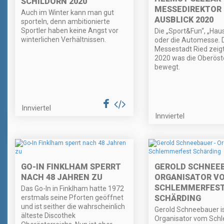
SCHILDORN 2020
MESSEDIREKTOR 
Auch im Winter kann man gut
AUSBLICK 2020
sporteln, denn ambitionierte
Sportler haben keine Angst vor
Die „Sport&Fun“, „Ha
winterlichen Verhältnissen.
oder die Automesse. 
Messestadt Ried zeig
2020 was die Oberöst
bewegt.
Innviertel
Innviertel
GO-IN FINKLHAM SPERRT
GEROLD SCHNEEB
NACH 48 JAHREN ZU
ORGANISATOR V
SCHLEMMERFES
Das Go-In in Finklham hatte 1972
erstmals seine Pforten geöffnet
SCHÄRDING
und ist seither die wahrscheinlich
Gerold Schneebauer i
älteste Discothek
Organisator vom Sch