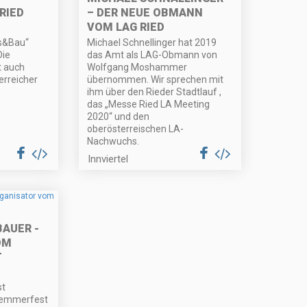
RIED
– DER NEUE OBMANN
VOM LAG RIED
us&Bau“
Michael Schnellinger hat 2019
Die
das Amt als LAG-Obmann von
t auch
Wolfgang Moshammer
erreicher
übernommen. Wir sprechen mit
ihm über den Rieder Stadtlauf ,
das „Messe Ried LA Meeting
2020“ und den
oberösterreischen LA-
Nachwuchs.
Innviertel
AUER -
OM
T
st
lemmerfest