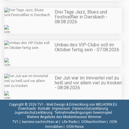
Drei Tage Jazz, Blues und
Festivalflair in Diersbach -
08.08.2026
Umbau des VIP-Clubs soll im
Oktober fertig sein - 07.08.2026
Der Juli war im Innviertel viel zu
heiß und vor allem viel zu trocken
- 08.08.2026
Copyright © 2026 TV1 -
Web Design & Entwicklung von MELHORN.EU
Downloads
Kontakt
Impressum
Datenschutzerklärung
Jugendschutzerklärung
Teilnahmebedingungen Gewinnspiel
Weitere Angebote des Medienhauses Wimmer:
TV1
|
karriere.nachrichten.at
|
Life Radio
|
OÖNachrichten
|
OÖN
Immobilien
|
OÖN Reise