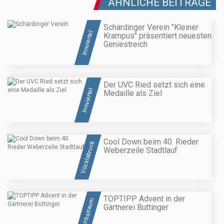
ÄHNLICHE BEITRÄGE
Schärdinger Verein "Kleiner
Innviertel
Krampus" präsentiert neuesten
Geniestreich
Der UVC Ried setzt sich eine
Innviertel
Medaille als Ziel
Cool Down beim 40. Rieder
Vöcklabruck
Weberzeile Stadtlauf
TOPTIPP Advent in der
Zentralraum
Gärtnerei Buttinger