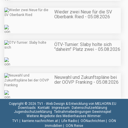
Wieder zwei Neue für die SV
Oberbank Ried - 05.08.2026
ÖTV-Turnier: Slaby holte sich
"daheim" Platz zwei - 05.08.2026
Neuwahl und Zukunftspläne bei
der OÖVP Franking - 05.08.2026
Copyright © 2026 TV1 -
Web Design & Entwicklung von MELHORN.EU
Downloads
Kontakt
Impressum
Datenschutzerklärung
Jugendschutzerklärung
Teilnahmebedingungen Gewinnspiel
Weitere Angebote des Medienhauses Wimmer:
TV1
|
karriere.nachrichten.at
|
Life Radio
|
OÖNachrichten
|
OÖN
Immobilien
|
OÖN Reise