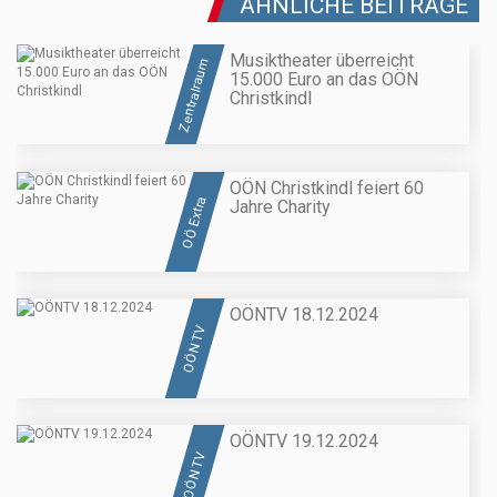
ÄHNLICHE BEITRÄGE
Musiktheater überreicht
Zentralraum
15.000 Euro an das OÖN
Christkindl
OÖN Christkindl feiert 60
OÖ Extra
Jahre Charity
OÖNTV 18.12.2024
OÖN TV
OÖNTV 19.12.2024
OÖN TV