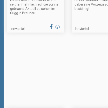
konservativen Priesters wurde
Bezirk Braunau besuc
seither mehrfach auf die Bühne
dabei eine Vorzeiges
gebracht. Aktuell zu sehen im
besichtigt.
Gugg in Braunau.
Innviertel
Innviertel