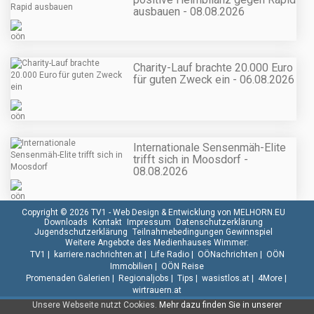
ausbauen - 08.08.2026
Charity-Lauf brachte 20.000 Euro
für guten Zweck ein - 06.08.2026
Internationale Sensenmäh-Elite
trifft sich in Moosdorf -
08.08.2026
Copyright © 2026 TV1 -
Web Design & Entwicklung von MELHORN.EU
Downloads
Kontakt
Impressum
Datenschutzerklärung
Jugendschutzerklärung
Teilnahmebedingungen Gewinnspiel
Weitere Angebote des Medienhauses Wimmer:
TV1
|
karriere.nachrichten.at
|
Life Radio
|
OÖNachrichten
|
OÖN
Immobilien
|
OÖN Reise
Promenaden Galerien
|
Regionaljobs
|
Tips
|
wasistlos.at
|
4More
|
wirtrauern.at
Unsere Webseite nutzt Cookies.
Mehr dazu finden Sie in unserer