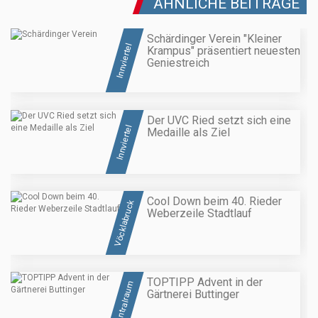
ÄHNLICHE BEITRÄGE
Schärdinger Verein "Kleiner
Innviertel
Krampus" präsentiert neuesten
Geniestreich
Der UVC Ried setzt sich eine
Innviertel
Medaille als Ziel
Cool Down beim 40. Rieder
Vöcklabruck
Weberzeile Stadtlauf
TOPTIPP Advent in der
Zentralraum
Gärtnerei Buttinger