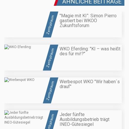
ÄHNLICHE BEITRÄGE
"Magie mit KI”: Simon Pierro
Zentralraum
gastiert bei WKOÖ
Zukunftsforum
WKO Eferding: "KI – was heißt
Zentralraum
des für mi!?"
Werbespot WKO "Wir haben´s
Zentralraum
drauf"
Jeder fünfte
Zentralraum
Ausbildungsbetrieb trägt
INEO-Gütesiegel