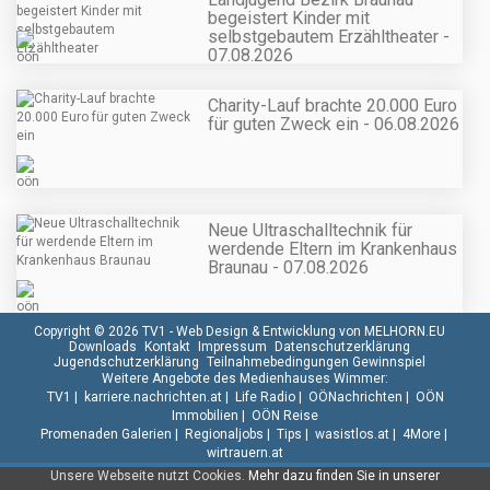
begeistert Kinder mit
selbstgebautem Erzähltheater -
07.08.2026
Charity-Lauf brachte 20.000 Euro
für guten Zweck ein - 06.08.2026
Neue Ultraschalltechnik für
werdende Eltern im Krankenhaus
Braunau - 07.08.2026
Copyright © 2026 TV1 -
Web Design & Entwicklung von MELHORN.EU
Downloads
Kontakt
Impressum
Datenschutzerklärung
Jugendschutzerklärung
Teilnahmebedingungen Gewinnspiel
Weitere Angebote des Medienhauses Wimmer:
TV1
|
karriere.nachrichten.at
|
Life Radio
|
OÖNachrichten
|
OÖN
Immobilien
|
OÖN Reise
Promenaden Galerien
|
Regionaljobs
|
Tips
|
wasistlos.at
|
4More
|
wirtrauern.at
Unsere Webseite nutzt Cookies.
Mehr dazu finden Sie in unserer