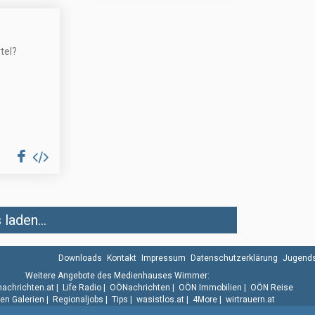
tel?
laden...
Downloads
Kontakt
Impressum
Datenschutzerklärung
Jugends
Weitere Angebote des Medienhauses Wimmer:
.nachrichten.at
|
Life Radio
|
OÖNachrichten
|
OÖN Immobilien
|
OÖN Reise
n Galerien
|
Regionaljobs
|
Tips
|
wasistlos.at
|
4More
|
wirtrauern.at